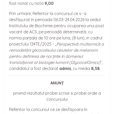
fost notat cu nota
9,00
Prin urmare, Referitor la concursul ce s- a
desfășurat în perioada 06.03-24.04.2026 la sediul
Institutului de Biochimie pentru ocuparea unui post
vacant de ACS, pe perioadă determinată, cu
norma parțiala de 10 ore pe luna, (8 luni), in cadrul
proiectului 134TE/2025 - „
Perspectivă multiomică a
remodelării glicocalixului celulelor de melanom
pentru definirea de noi ținte în domeniul
translațional al biologiei tumorii (GlycocalOmics)
”,
candidatul a fost declarat
admis
, cu media
8,58.
ANUNȚ
privind rezultatul probei scrise si probei orale a
concursului
Referitor la concursul ce se desfășoara în