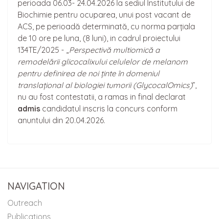
perioada 06.03- 24.04.2026 la sediul Institutului de
Biochimie pentru ocuparea, unui post vacant de
ACS, pe perioadă determinată, cu norma parțiala
de 10 ore pe luna, (8 luni), in cadrul proiectului
134TE/2025 - „
Perspectivă multiomică a
remodelării glicocalixului celulelor de melanom
pentru definirea de noi ținte în domeniul
translațional al biologiei tumorii (GlycocalOmics)
”,
nu au fost contestatii, a ramas in final declarat
admis
candidatul inscris la concurs conform
anuntului din 20.04.2026.
NAVIGATION
Outreach
Publications