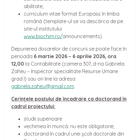
abilitate;
curriculum vitae format Europass în limba
română (template-ul se va descărca de pe
site-ul institutului
www.biochim.ro/
announcements).
Depunerea dosarelor de concurs se poate face în
perioada
6 martie 2026 – 6 aprilie 2026, ora
12,00
la Contabilitate (camera 307, d-na Gabriela
Zaheu – Inspector specialitate Resurse Umane
grad I) sau on line la adresa
gabriela.zaheu@gmail.com
.
Cerin
ț
ele postului de
încadrare ca
doctorand în
cadrul proiectului:
studii superioare
vechimea în muncă: nu este obligatorie;
doctorand în cadrul unei școli doctorale din