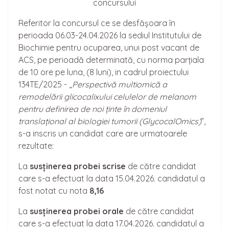
concursului
Referitor la concursul ce se desfășoara în
perioada 06.03-24.04.2026 la sediul Institutului de
Biochimie pentru ocuparea, unui post vacant de
ACS, pe perioadă determinată, cu norma parțiala
de 10 ore pe luna, (8 luni), in cadrul proiectului
134TE/2025 - „
Perspectivă multiomică a
remodelării glicocalixului celulelor de melanom
pentru definirea de noi ținte în domeniul
translațional al biologiei tumorii (GlycocalOmics)
”,
s-a inscris un candidat care are urmatoarele
rezultate:
La
susținerea probei scrise
de către candidat
care s-a efectuat la data 15.04.2026. candidatul a
fost notat cu nota
8,16
La
susținerea probei orale
de către candidat
care s-a efectuat la data 17.04.2026. candidatul a