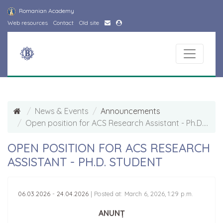
Romanian Academy
Web resources
Contact
Old site
News & Events
Announcements
Open position for ACS Research Assistant - Ph.D. student
OPEN POSITION FOR ACS RESEARCH
ASSISTANT - PH.D. STUDENT
06.03.2026
-
24.04.2026
|
Posted at: March 6, 2026, 1:29 p.m.
ANUNȚ