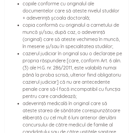
copiile conforme cu originalul ale
documentelor care să ateste nivelul studiilor
+ adeverință școala doctorală;
copia conformă cu originalul a carnetului de
muncă și/sau, după caz, o adeverinţă
(original) care să ateste vechimea în muncă,
în meserie şi/sau în specialitatea studiilor;
cazierul judiciar în original sau o declaraţie pe
propria răspundere [care, conform Art. 6 alin.
(3) ale H.G. nr. 286/2011, este valabilă numai
până la proba scrisă, ulterior fiind obligatoriu
cazierul judiciar] că nu are antecedente
penale care să-l facă incompatibil cu funcţia
pentru care candidează;
adeverinţă medicală în original care să
ateste starea de sănătate corespunzătoare
eliberată cu cel mult 6 luni anterior derulării
concursului de către medicul de familie al
candidatului sau de către unităţile sanitare