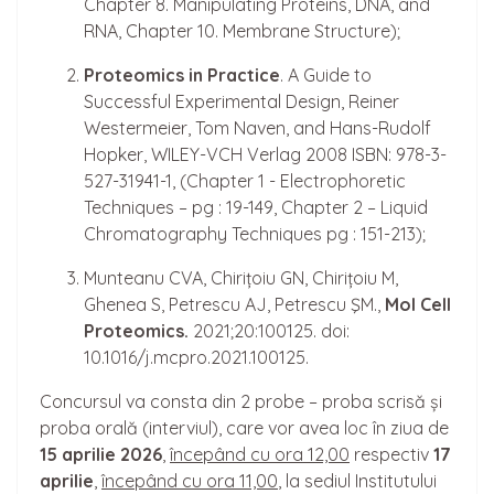
Chapter 8. Manipulating Proteins, DNA, and
RNA, Chapter 10. Membrane Structure);
Proteomics in Practice
. A Guide to
Successful Experimental Design, Reiner
Westermeier, Tom Naven, and Hans-Rudolf
Hopker, WILEY-VCH Verlag 2008 ISBN: 978-3-
527-31941-1, (Chapter 1 - Electrophoretic
Techniques – pg : 19-149, Chapter 2 – Liquid
Chromatography Techniques pg : 151-213);
Munteanu CVA, Chirițoiu GN, Chirițoiu M,
Ghenea S, Petrescu AJ, Petrescu ŞM.,
Mol Cell
Proteomics.
2021;20:100125. doi:
10.1016/j.mcpro.2021.100125.
Concursul va consta din 2 probe – proba scrisă și
proba orală (interviul), care vor avea loc în ziua de
15
aprilie 2026
,
încep
â
nd cu ora 12,00
respectiv
17
aprilie
,
încep
â
nd cu ora 11,00
, la sediul Institutului